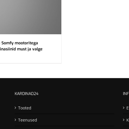
 Somfy mootoritega
inasiinid must ja valge
KARDINAD24
IN
Tooted
E
Teenused
K