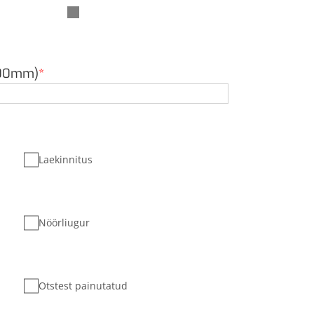
5800mm)
*
Laekinnitus
Nöörliugur
Otstest painutatud