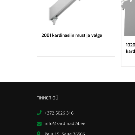
2001 kardinasiin must ja valge
1020
kard
TINNER OÜ
+372 5026 316
info@kardinad24.ee
Paju 15, Saue 76506