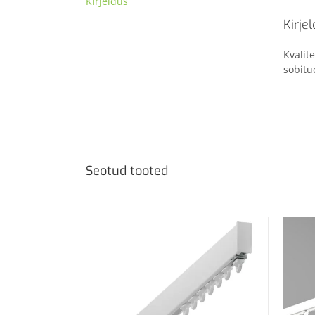
Kirjeldus
Kirje
Kvalit
sobitu
Seotud tooted