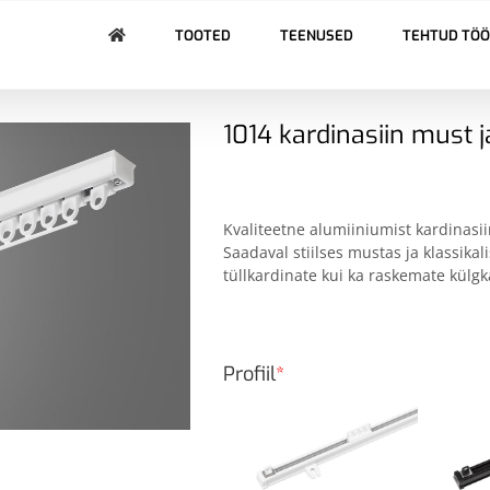
TOOTED
TEENUSED
TEHTUD TÖ
1014 kardinasiin must j
Kvaliteetne alumiiniumist kardinasii
Saadaval stiilses mustas ja klassikal
tüllkardinate kui ka raskemate külg
Profiil
*