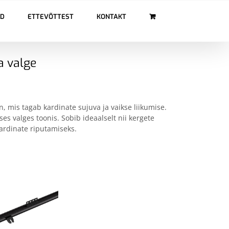
ÖD
ETTEVÕTTEST
KONTAKT
a valge
n, mis tagab kardinate sujuva ja vaikse liikumise.
ises valges toonis. Sobib ideaalselt nii kergete
kardinate riputamiseks.