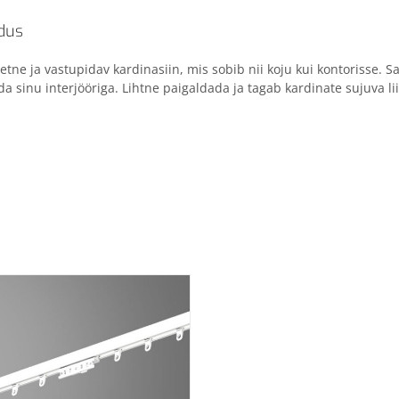
ldus
eetne ja vastupidav kardinasiin, mis sobib nii koju kui kontorisse. S
da sinu interjööriga. Lihtne paigaldada ja tagab kardinate sujuva li