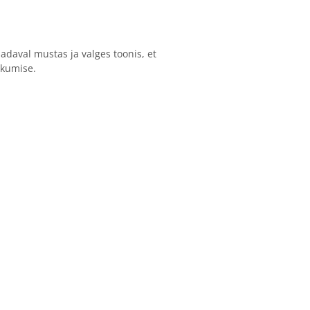
aadaval mustas ja valges toonis, et
ikumise.