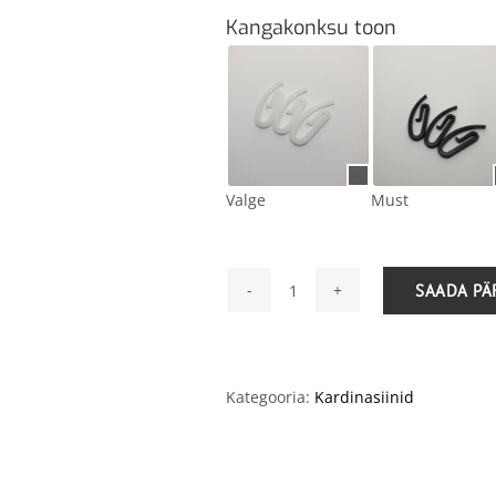
Kangakonksu toon
Valge
Must
SAADA PÄ
1014
kardinasiin
must
ja
valge
Kategooria:
Kardinasiinid
kogus